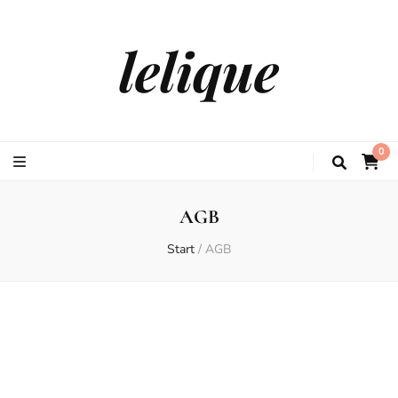
lelique
0
AGB
Start
/
AGB