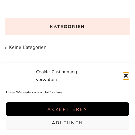
KATEGORIEN
Keine Kategorien
Cookie-Zustimmung
verwalten
Diese Webseite verwendet Cookies.
AKZEPTIEREN
ABLEHNEN
2026 Copyright
lelique
.
Blossom Chic | Entwickelt von
Blossom
Themes
. Präsentiert von
WordPress
.
Datenschutzerklärung