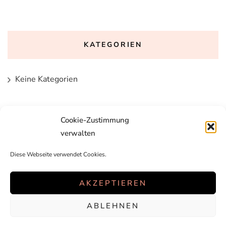
KATEGORIEN
Keine Kategorien
Cookie-Zustimmung
verwalten
Diese Webseite verwendet Cookies.
AKZEPTIEREN
ABLEHNEN
2026 Copyright
lelique
.
Blossom Chic | Entwickelt von
Blossom
Themes
. Präsentiert von
WordPress
.
Datenschutzerklärung